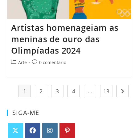
Artistas homenageiam as
meninas de ouro das
Olimpíadas 2024
Categoria
Comentários
Arte
0 comentário
do
do
post:
post:
1
2
3
4
…
13
Ir para
SIGA-ME