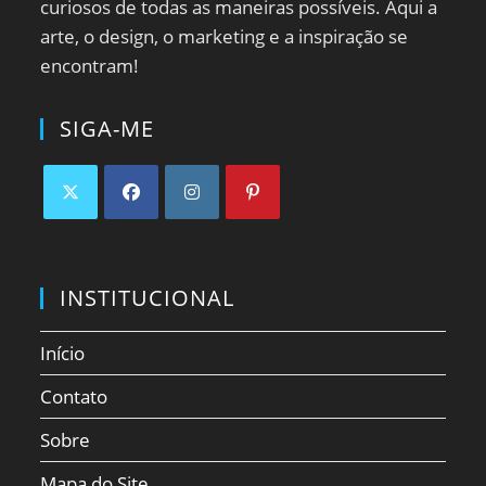
curiosos de todas as maneiras possíveis. Aqui a
arte, o design, o marketing e a inspiração se
encontram!
SIGA-ME
Abre
Abre
Abre
Abre
em
em
em
em
uma
uma
uma
uma
INSTITUCIONAL
nova
nova
nova
nova
aba
aba
aba
aba
Início
Contato
Sobre
Mapa do Site