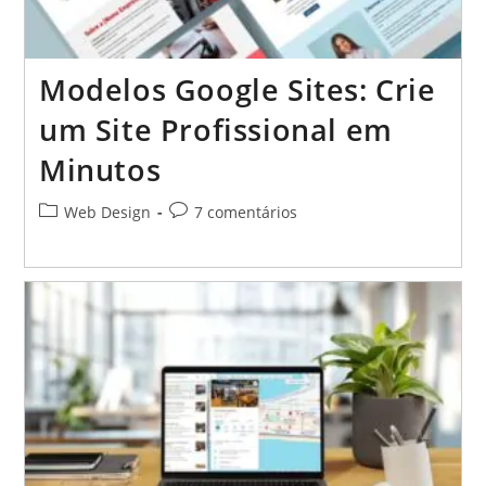
Modelos Google Sites: Crie
um Site Profissional em
Minutos
Categoria
Comentários
Web Design
7 comentários
do
do
post:
post: