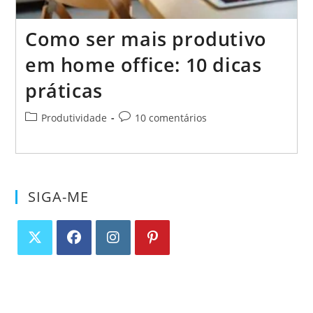
Como ser mais produtivo
em home office: 10 dicas
práticas
Categoria
Comentários
Produtividade
10 comentários
do
do
post:
post:
SIGA-ME
Abre
Abre
Abre
Abre
em
em
em
em
uma
uma
uma
uma
nova
nova
nova
nova