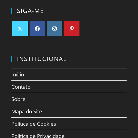
SIGA-ME
Abre
Abre
Abre
Abre
em
em
em
em
uma
uma
uma
uma
INSTITUCIONAL
nova
nova
nova
nova
aba
aba
aba
aba
Início
Contato
Sobre
Mapa do Site
Política de Cookies
Política de Privacidade