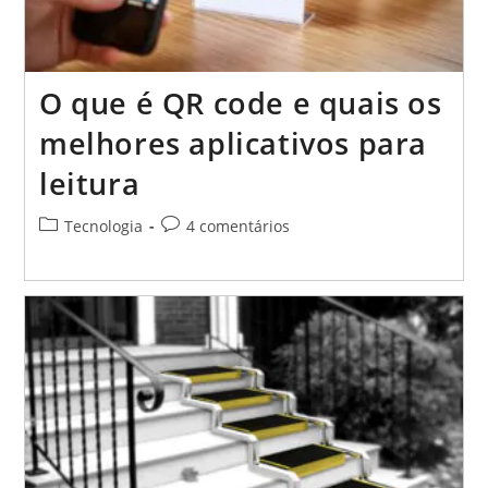
O que é QR code e quais os
melhores aplicativos para
leitura
Categoria
Comentários
Tecnologia
4 comentários
do
do
post:
post: