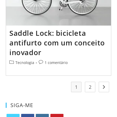
Saddle Lock: bicicleta
antifurto com um conceito
inovador
Categoria
Comentários
Tecnologia
1 comentário
do
do
post:
post:
1
2
Ir para
SIGA-ME