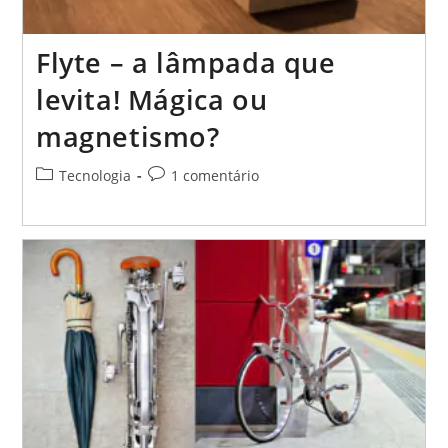
Flyte – a lâmpada que
levita! Mágica ou
magnetismo?
Categoria
Comentários
Tecnologia
1 comentário
do
do
post:
post: