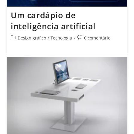
Um cardápio de
inteligência artificial
Categoria
Comentários
Design gráfico
/
Tecnologia
0 comentário
do
do
post:
post: