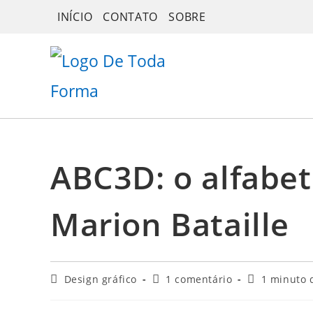
Ir
INÍCIO
CONTATO
SOBRE
para
o
conteúdo
ABC3D: o alfabet
Marion Bataille
Categoria
Comentários
Tempo
Design gráfico
1 comentário
1 minuto d
do
do
de
post:
post:
leitura: