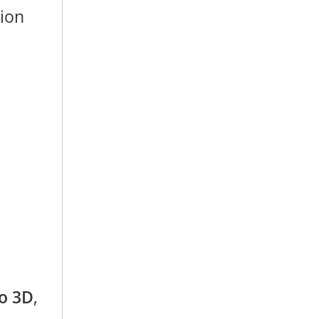
site
ro 3D
,