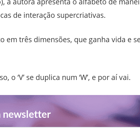
), a autora apresenta o alfabeto de manei
icas de interação supercriativas.
to em três dimensões, que ganha vida e s
so, o ‘V’ se duplica num ‘W’, e por aí vai.