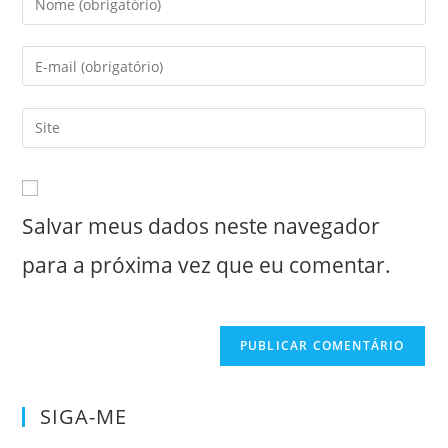
seu
nome
Digite
ou
seu
nome
endereço
Digite
de
de
o
usuário
e-
URL
para
mail
do
comentar
para
Salvar meus dados neste navegador
seu
comentar
site
para a próxima vez que eu comentar.
(opcional)
SIGA-ME