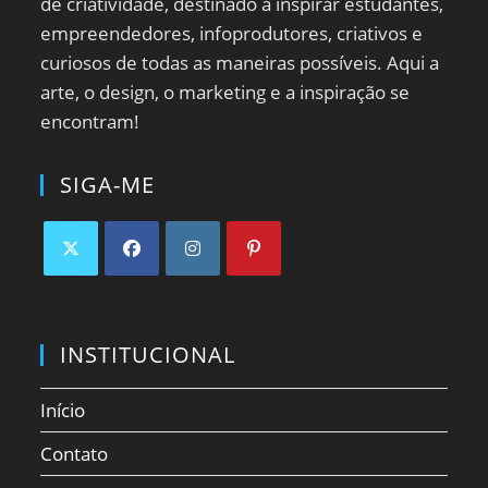
de criatividade, destinado a inspirar estudantes,
empreendedores, infoprodutores, criativos e
curiosos de todas as maneiras possíveis. Aqui a
arte, o design, o marketing e a inspiração se
encontram!
SIGA-ME
Abre
Abre
Abre
Abre
em
em
em
em
uma
uma
uma
uma
INSTITUCIONAL
nova
nova
nova
nova
aba
aba
aba
aba
Início
Contato