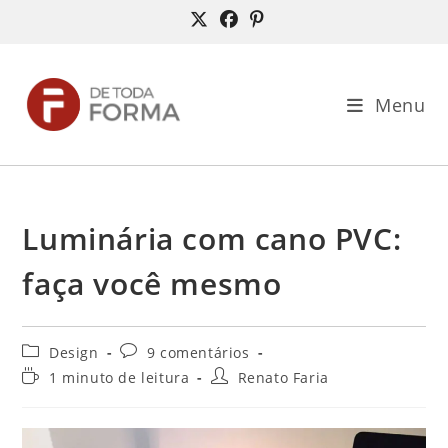
Ir
para
o
conteúdo
Menu
Luminária com cano PVC:
faça você mesmo
Categoria
Comentários
Design
9 comentários
do
do
Tempo
Autor
1 minuto de leitura
Renato Faria
post:
post:
de
do
leitura:
post: