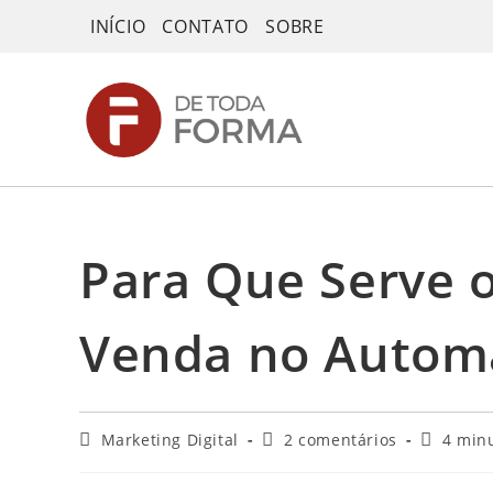
Ir
INÍCIO
CONTATO
SOBRE
para
o
conteúdo
Para Que Serve o
Venda no Autom
Categoria
Comentários
Tempo
Marketing Digital
2 comentários
4 minu
do
do
de
post:
post:
leitura: