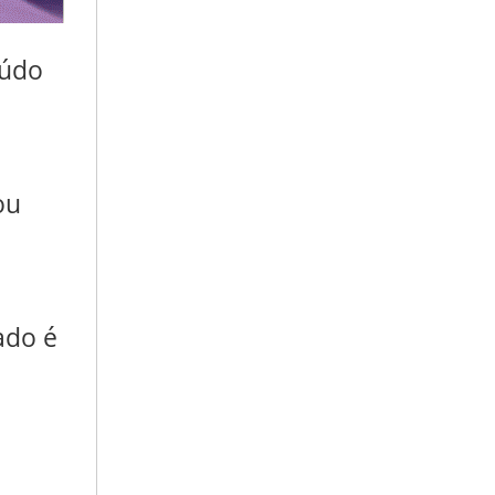
eúdo
ou
ado é