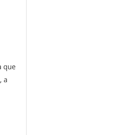
a que
, a