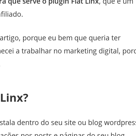
ra que serve o plugin Fiat Linx
, que é um
filiado.
 artigo, porque eu bem que queria ter
cei a trabalhar no marketing digital, por
.
 Linx?
nstala dentro do seu site ou blog wordpres
rações nos posts e páginas do seu blog.